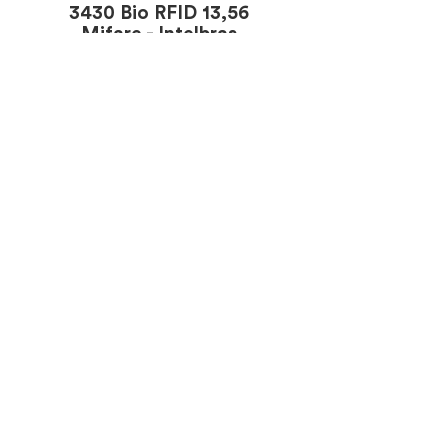
3430 Bio RFID 13,56
Mifare - Intelbras
Obtén información
más detallada
Ponte en contacto con un
representante comercial en minutos
para despejar tus dudas.
Contacta a un asistente
Empresa líder en
videovigilancia,
Cámaras,