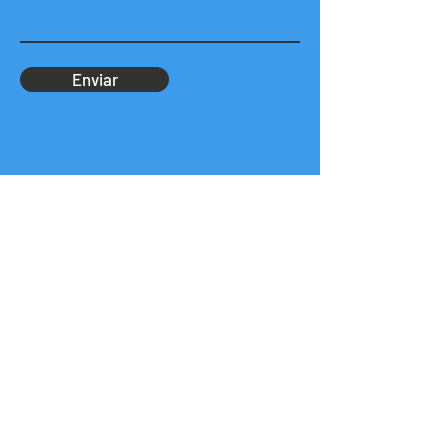
Enviar
Contacto Montevideo
Leonardo Nuñez - Encargado de
ventas
+598 095 777 366
-
lnunez@observadorseguridad.com