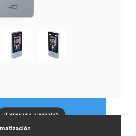
¿Tienes una pregunta?
omatización