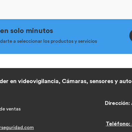
 en solo minutos
arte a seleccionar los productos y servicios
der en videovigilancia,
Cámaras, sensores y aut
Dirección:
de ventas
Teléfono:
rseguridad.co
m