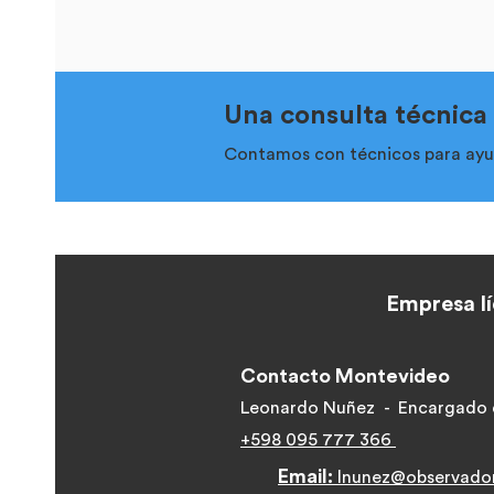
Una consulta técnica
Contamos con técnicos para ayud
Empresa lí
Contacto Montevideo
Leonardo Nuñez - Encargado 
+598 095 777 366
Email:
lnunez@observado