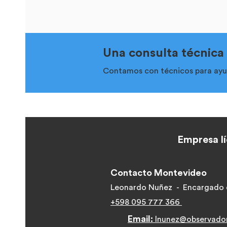
Una consulta técnica
Contamos con técnicos para ayud
Empresa lí
Contacto Montevideo
Leonardo Nuñez - Encargado 
+598 095 777 366
Email:
lnunez@observado