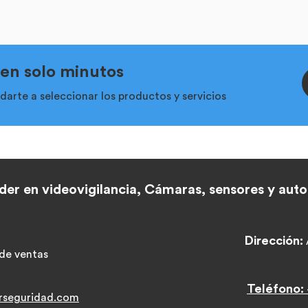
 en solo minutos
arte a seleccionar los productos y servicios
der en videovigilancia,
Cámaras, sensores y aut
Dirección:
de ventas
Teléfono:
rseguridad.co
m